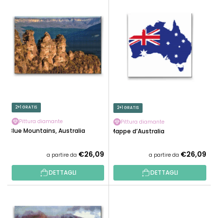
E
N
L
A
E
M
N
E
C
N
O
T
D
O
E
P
I
R
P
2+1 GRATIS
2+1 GRATIS
O
R
D
Pittura diamante
Pittura diamante
O
Blue Mountains, Australia
Mappe d’Australia
O
D
T
O
€26,09
€26,09
a partire da
a partire da
T
T
I
DETTAGLI
DETTAGLI
T
I