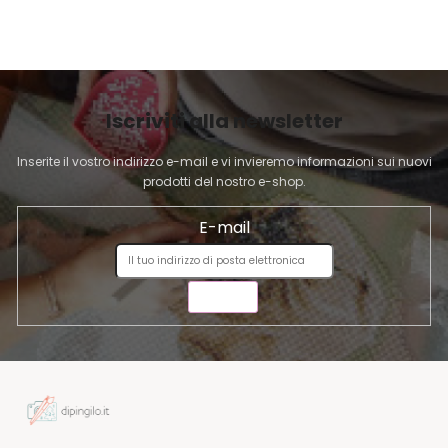
I
l
P
i
A
d
G
e
I
l
Iscriviti alla newsletter
l
N
'
A
Inserite il vostro indirizzo e-mail e vi invieremo informazioni sui nuovi
e
prodotti del nostro e-shop.
l
e
E-mail
n
c
o
INVIA