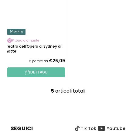
2+1 GRATIS
Pittura diamante
Teatro dell'Opera di Sydney di
notte
€26,09
a partire da
DETTAGLI
5
articoli totali
C
o
n
P
t
I
r
È
o
SEGUICI
Tik Tok
Youtube
D
l