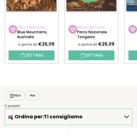
Pittura diamante
Pittura diamante
Blue Mountains,
Parco Nazionale
Australia
Tongariro
€26,09
€26,09
a partire da
a partire da
DETTAGLI
DETTAGLI
Filtri
Pre
5 prodotti
O
Ordina per:
Ti consigliamo
R
D
I