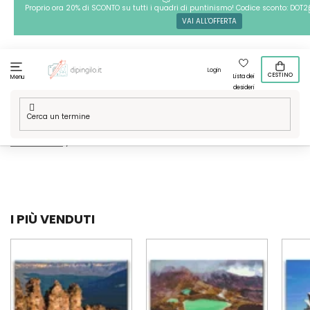
Passa
Proprio ora 20% di SCONTO su tutti i quadri di puntinismo! Codice sconto: DOT2
VAI ALL'OFFERTA
al
contenuto
Login
CESTINO
Lista dei
Menu
desideri
Casa
/
Tecniche
/
Pittura diamante
/
Le nostre grafiche
/
Posti
nel mondo
/
Australia
I PIÙ VENDUTI