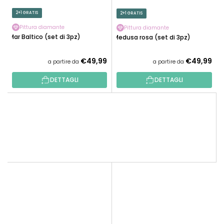
2+1 GRATIS
2+1 GRATIS
Pittura diamante
Pittura diamante
Mar Baltico (set di 3pz)
Medusa rosa (set di 3pz)
€49,99
€49,99
a partire da
a partire da
DETTAGLI
DETTAGLI