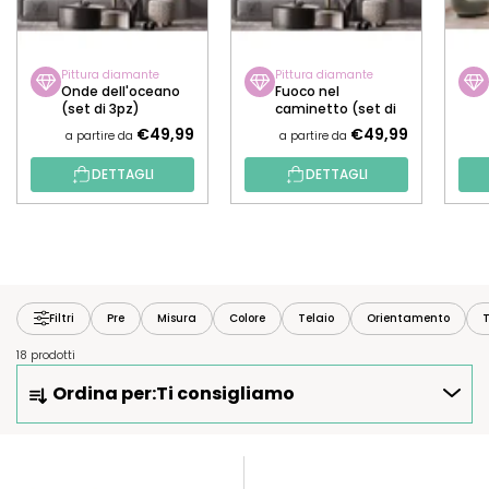
Pittura diamante
Pittura diamante
Onde dell'oceano
Fuoco nel
(set di 3pz)
caminetto (set di
3pz)
€49,99
€49,99
a partire da
a partire da
DETTAGLI
DETTAGLI
Filtri
Pre
Misura
Colore
Telaio
Orientamento
T
18 prodotti
O
Ordina per:
Ti consigliamo
R
D
I
E
N