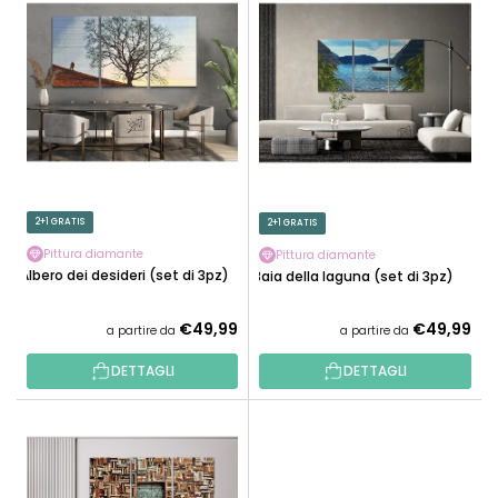
L
A
E
M
N
E
C
N
O
T
D
O
E
P
I
R
P
2+1 GRATIS
2+1 GRATIS
O
R
D
Pittura diamante
Pittura diamante
O
Albero dei desideri (set di 3pz)
Baia della laguna (set di 3pz)
O
D
T
O
€49,99
€49,99
a partire da
a partire da
T
T
I
DETTAGLI
DETTAGLI
T
I