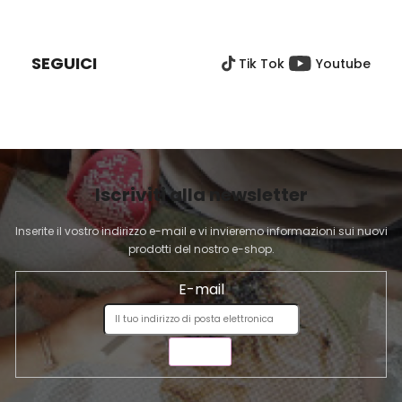
P
l
n
I
e
l
È
i
SEGUICI
Tik Tok
Youtube
D
d
e
I
l
P
l
A
'
G
e
I
l
Iscriviti alla newsletter
N
e
A
n
Inserite il vostro indirizzo e-mail e vi invieremo informazioni sui nuovi
c
prodotti del nostro e-shop.
o
E-mail
INVIA