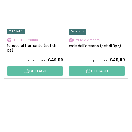
2+1 GRATIS
2+1 GRATIS
Pittura diamante
Pittura diamante
Monaco al tramonto (set di
Onde dell'oceano (set di 3pz)
3pz)
€49,99
€49,99
a partire da
a partire da
DETTAGLI
DETTAGLI