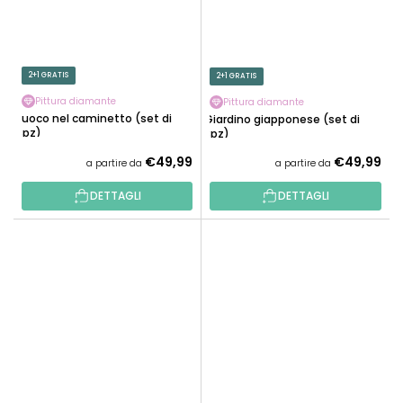
2+1 GRATIS
2+1 GRATIS
Pittura diamante
Pittura diamante
Fuoco nel caminetto (set di
Giardino giapponese (set di
3pz)
3pz)
€49,99
€49,99
a partire da
a partire da
DETTAGLI
DETTAGLI