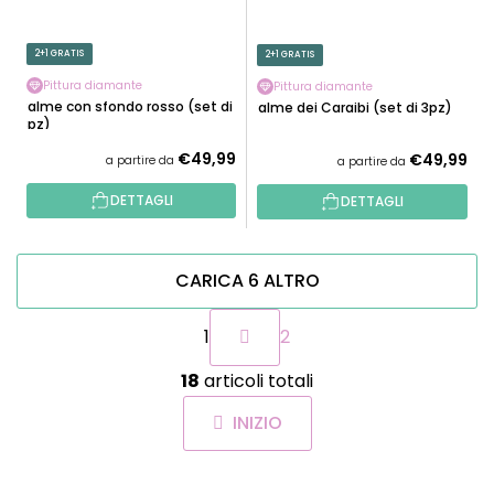
2+1 GRATIS
2+1 GRATIS
Pittura diamante
Pittura diamante
Palme con sfondo rosso (set di
Palme dei Caraibi (set di 3pz)
3pz)
€49,99
€49,99
a partire da
a partire da
DETTAGLI
DETTAGLI
CARICA 6 ALTRO
P
1
2
a
g
C
i
18
articoli totali
o
n
n
a
INIZIO
t
z
r
i
o
o