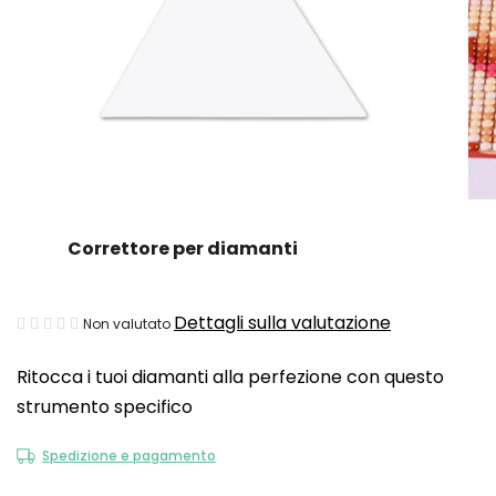
Correttore per diamanti
La
Dettagli sulla valutazione
Non valutato
valutazione
Ritocca i tuoi diamanti alla perfezione con questo
media
strumento specifico
del
prodotto
Spedizione e pagamento
è