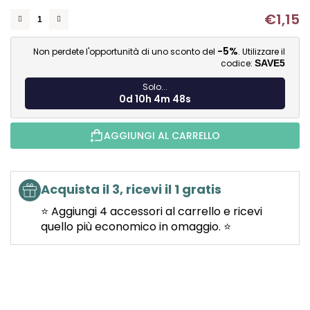
0,0
€1,15
su
Mi
5
-5%
Non perdete l'opportunità di uno sconto del
. Utilizzare il
stelle.
codice:
SAVE5
Solo...
0d 10h 4m 48s
AGGIUNGI AL CARRELLO
Acquista il 3, ricevi il 1 gratis
⭐ Aggiungi 4 accessori al carrello e ricevi
quello più economico in omaggio. ⭐