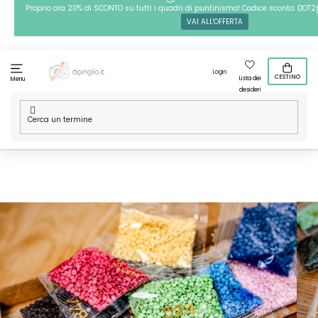
Passa
Proprio ora 20% di SCONTO su tutti i quadri di puntinismo! Codice sconto: DOT2
VAI ALL'OFFERTA
al
contenuto
Login
CESTINO
Lista dei
Menu
desideri
Casa
/
Tecniche
/
Pittura diamante
/
Accessori per pittura
diamante
/
Confezione di diamanti