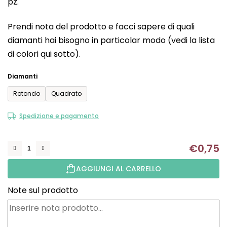
pz.
è
0,0
Prendi nota del prodotto e facci sapere di quali
su
diamanti hai bisogno in particolar modo (vedi la lista
5
di colori qui sotto).
stelle.
Diamanti
Rotondo
Quadrato
Spedizione e pagamento
€0,75
Mi
AGGIUNGI AL CARRELLO
Note sul prodotto