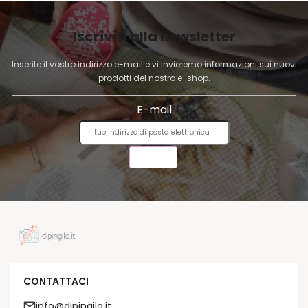
G
I
Iscriviti alla newsletter
N
A
Inserite il vostro indirizzo e-mail e vi invieremo informazioni sui nuovi
prodotti del nostro e-shop.
E-mail
INVIA
CONTATTACI
info@dipingilo.it