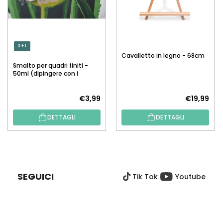
3 + 1
Cavalletto in legno - 68cm
Smalto per quadri finiti -
50ml (dipingere con i
numeri)
€3,99
€19,99
DETTAGLI
DETTAGLI
P
I
È
SEGUICI
Tik Tok
Youtube
D
I
P
A