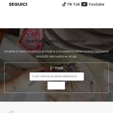
SEGUICI
Tik Tok
Youtube
D
I
P
A
G
I
Iscriviti alla newsletter
N
A
Inserite il vostro indirizzo e-mail e vi invieremo informazioni sui nuovi
prodotti del nostro e-shop.
E-mail
INVIA