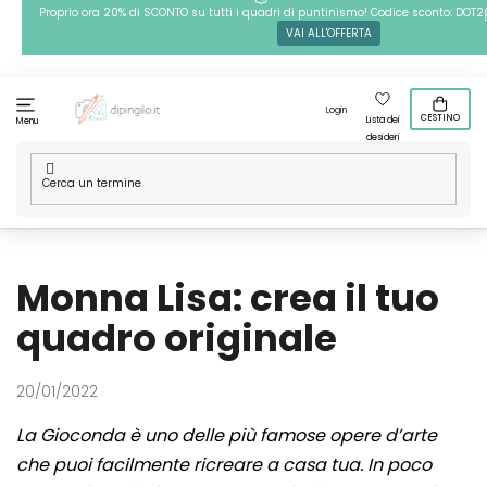
Passa
Proprio ora 20% di SCONTO su tutti i quadri di puntinismo! Codice sconto: DOT2
VAI ALL'OFFERTA
al
contenuto
Login
CESTINO
Lista dei
Menu
desideri
Casa
/
Blog
/
Monna Lisa: crea il tuo quadro originale
Monna Lisa: crea il tuo
quadro originale
20/01/2022
La Gioconda è uno delle più famose opere d’arte
che puoi facilmente ricreare a casa tua. In poco