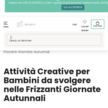
Passa
Proprio ora 20% di SCONTO su tutti i quadri di puntinismo! Codice sconto: DOT2
VAI ALL'OFFERTA
al
contenuto
Login
CESTINO
Lista dei
Menu
desideri
Casa
/
Blog
/
Attività Creative per Bambini da svolgere nelle
Frizzanti Giornate Autunnali
Attività Creative per
Bambini da svolgere
nelle Frizzanti Giornate
Autunnali