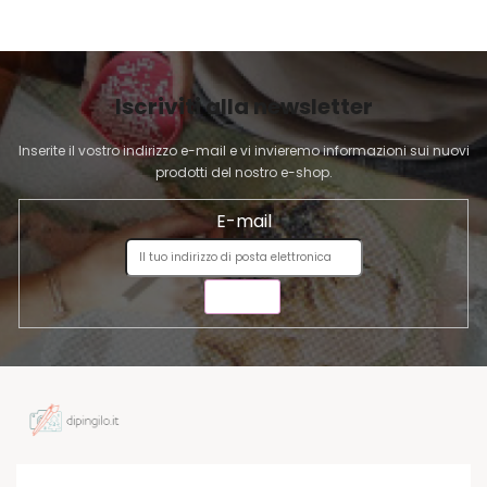
P
A
G
I
Iscriviti alla newsletter
N
A
Inserite il vostro indirizzo e-mail e vi invieremo informazioni sui nuovi
prodotti del nostro e-shop.
E-mail
INVIA