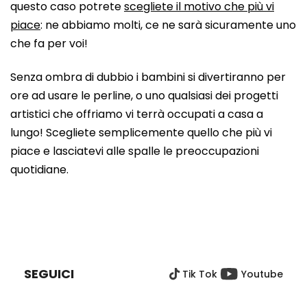
questo caso potrete
scegliete il motivo che più vi
piace
: ne abbiamo molti, ce ne sarà sicuramente uno
che fa per voi!
Senza ombra di dubbio i bambini si divertiranno per
ore ad usare le perline, o uno qualsiasi dei progetti
artistici che offriamo vi terrà occupati a casa a
lungo! Scegliete semplicemente quello che più vi
piace e lasciatevi alle spalle le preoccupazioni
quotidiane.
P
I
È
SEGUICI
Tik Tok
Youtube
D
I