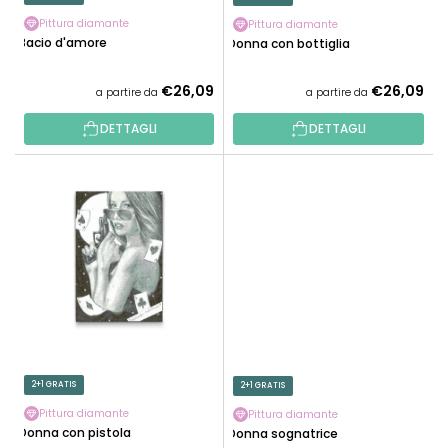
O
R
D
Pittura diamante
Pittura diamante
O
Bacio d'amore
Donna con bottiglia
O
D
T
O
€26,09
€26,09
a partire da
a partire da
T
T
I
DETTAGLI
DETTAGLI
T
I
2+1 GRATIS
2+1 GRATIS
Pittura diamante
Pittura diamante
Donna con pistola
Donna sognatrice