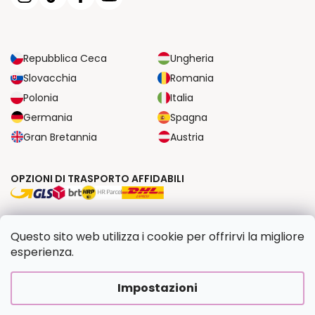
Repubblica Ceca
Ungheria
Slovacchia
Romania
Polonia
Italia
Germania
Spagna
Gran Bretannia
Austria
OPZIONI DI TRASPORTO AFFIDABILI
OPZIONI DI PAGAMENTO SICURE
Questo sito web utilizza i cookie per offrirvi la migliore
esperienza.
Copyright 2026
Dipingilo.it
. Tutti i diritti riservati.
Impostazioni
Creato da Shoptet Premium
|
Upravilo
FV STUDIO