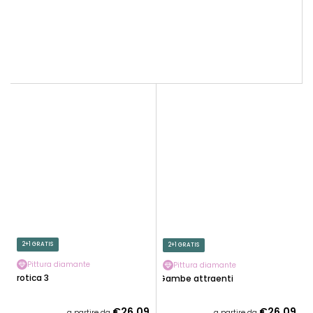
2+1 GRATIS
2+1 GRATIS
Pittura diamante
Pittura diamante
Erotica 3
Gambe attraenti
€26,09
€26,09
a partire da
a partire da