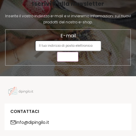
l
Iscriviti alla newsletter
N
e
A
n
Inserite il vostro indirizzo e-mail e vi invieremo informazioni sui nuovi
c
prodotti del nostro e-shop.
o
E-mail
INVIA
CONTATTACI
info@dipingilo.it