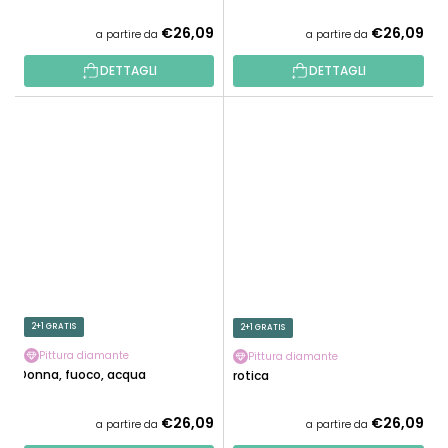
€26,09
€26,09
a partire da
a partire da
DETTAGLI
DETTAGLI
2+1 GRATIS
2+1 GRATIS
Pittura diamante
Pittura diamante
Donna, fuoco, acqua
Erotica
€26,09
€26,09
a partire da
a partire da