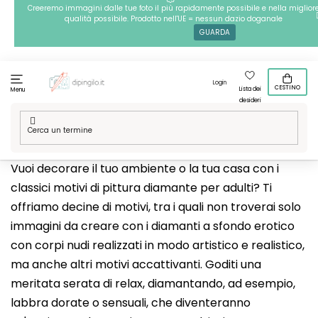
Passa
Creeremo immagini dalle tue foto il più rapidamente possibile e nella miglior
qualità possibile. Prodotto nell'UE = nessun dazio doganale
al
GUARDA
contenuto
Login
CESTINO
Lista dei
Menu
desideri
Casa
/
Tecniche
/
Pittura diamante
/
Le nostre grafiche
/
18+
Vuoi decorare il tuo ambiente o la tua casa con i
classici motivi di pittura diamante per adulti? Ti
offriamo decine di motivi, tra i quali non troverai solo
immagini da creare con i diamanti a sfondo erotico
con corpi nudi realizzati in modo artistico e realistico,
ma anche altri motivi accattivanti. Goditi una
meritata serata di relax, diamantando, ad esempio,
labbra dorate o sensuali, che diventeranno