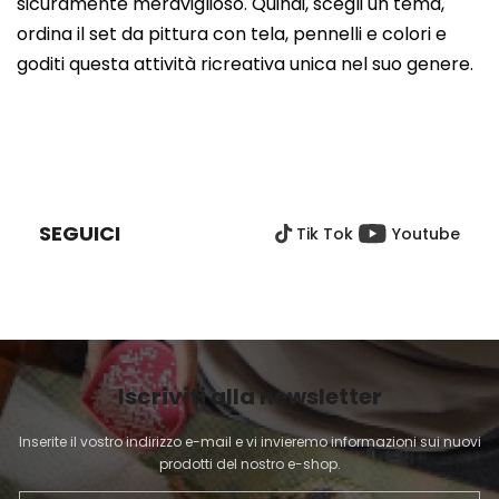
sicuramente meraviglioso. Quindi, scegli un tema,
ordina il set da pittura con tela, pennelli e colori e
goditi questa attività ricreativa unica nel suo genere.
P
I
È
SEGUICI
Tik Tok
Youtube
D
I
P
A
G
I
Iscriviti alla newsletter
N
A
Inserite il vostro indirizzo e-mail e vi invieremo informazioni sui nuovi
prodotti del nostro e-shop.