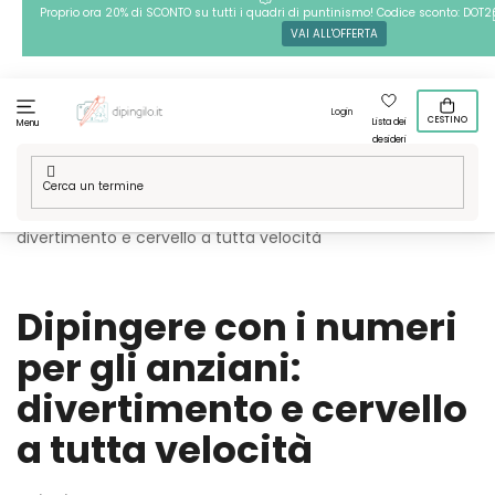
Passa
Proprio ora 20% di SCONTO su tutti i quadri di puntinismo! Codice sconto: DOT2
VAI ALL'OFFERTA
al
contenuto
Login
CESTINO
Lista dei
Menu
desideri
Casa
/
Blog
/
Dipingere con i numeri per gli anziani:
divertimento e cervello a tutta velocità
Dipingere con i numeri
per gli anziani:
divertimento e cervello
a tutta velocità